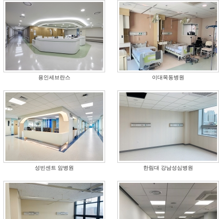
용인세브란스
이대목동병원
성빈센트 암병원
한림대 강남성심병원